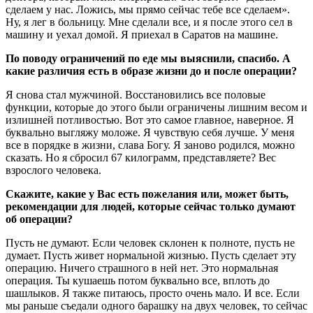
сделаем у нас. Ложись, мы прямо сейчас тебе все сделаем».
Ну, я лег в больницу. Мне сделали все, и я после этого сел в
машину и уехал домой. Я приехал в Саратов на машине.
По поводу ограничений по еде мы выяснили, спасибо. А
какие различия есть в образе жизни до и после операции?
Я снова стал мужчиной. Восстановились все половые
функции, которые до этого были ограничены лишним весом и
излишней потливостью. Вот это самое главное, наверное. Я
буквально выгляжу моложе. Я чувствую себя лучше. У меня
все в порядке в жизни, слава Богу. Я заново родился, можно
сказать. Но я сбросил 67 килограмм, представляете? Вес
взрослого человека.
Скажите, какие у Вас есть пожелания или, может быть,
рекомендации для людей, которые сейчас только думают
об операции?
Пусть не думают. Если человек склонен к полноте, пусть не
думает. Пусть живет нормальной жизнью. Пусть сделает эту
операцию. Ничего страшного в ней нет. Это нормальная
операция. Ты кушаешь потом буквально все, вплоть до
шашлыков. Я также питаюсь, просто очень мало. И все. Если
мы раньше съедали одного барашку на двух человек, то сейчас