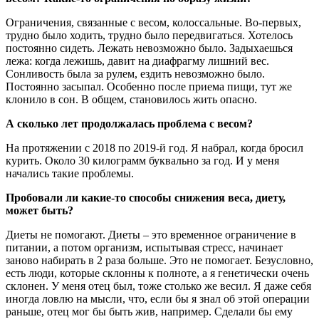
Ограничения, связанные с весом, колоссальные. Во-первых,
трудно было ходить, трудно было передвигаться. Хотелось
постоянно сидеть. Лежать невозможно было. Задыхаешься
лежа: когда лежишь, давит на диафрагму лишний вес.
Cонливость была за рулем, ездить невозможно было.
Постоянно засыпал. Особенно после приема пищи, тут же
клонило в сон. В общем, становилось жить опасно.
А сколько лет продолжалась проблема с весом?
На протяжении с 2018 по 2019-й год. Я набрал, когда бросил
курить. Около 30 килограмм буквально за год. И у меня
начались такие проблемы.
Пробовали ли какие-то способы снижения веса, диету,
может быть?
Диеты не помогают. Диеты – это временное ограничение в
питании, а потом организм, испытывая стресс, начинает
заново набирать в 2 раза больше. Это не помогает. Безусловно,
есть люди, которые склонны к полноте, а я генетически очень
склонен. У меня отец был, тоже столько же весил. Я даже себя
иногда ловлю на мысли, что, если бы я знал об этой операции
раньше, отец мог бы быть жив, например. Сделали бы ему