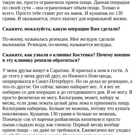
такую же, просто ограничили прием пищи. Данная операция
по своей сути – она ограничивает объем пищи. Только и
всего. Просто тебе ставят рот на замок. И кушаешь по 130
грамм. И оказывается, этого хватает для нормальной жизни.
Скажите, пожалуйста, какую операцию Вам сделали?
По-моему, называлась резекция. Мне желудок сделали
маленьким. Резекция, по-моему, называется желудка.
Скажите, как узнали о клинике Костенко? Почему именно
в эту клинику решили обратиться?
У меня друзья живут в Саратове. Я приехал к ним в гости. А
до этого у меня другой друг, из Нижнего Новгорода,
оперировался в Санкт-Петербурге. Но он делал не резекцию, а
что-то другое. Он сейчас заново набирает вес. А я вес не
набираю со дня операции и до сегодняшнего дня. Я не могу. Я
просто физически не могу. Килограмм, может, наберу за
месяц, если дома лежать целый день лежа и принимать пищу.
Килограмм наберешь. Больше не можешь, потому что кушать
невозможно. Кушаешь 130 грамм и больше не можешь.
Поначалу сок от варенья разбавляешь кипятком и просто
пьешь сладкую воду, как глюкозу. Первый месяц вообще
прием пищи – он даже не требовался. Ежемесячно вес уходил