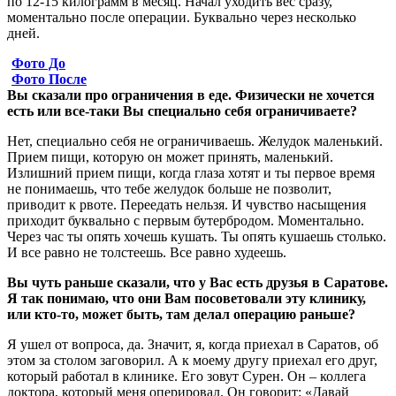
по 12-15 килограмм в месяц. Начал уходить вес сразу,
моментально после операции. Буквально через несколько
дней.
Фото До
Фото После
Вы сказали про ограничения в еде. Физически не хочется
есть или все-таки Вы специально себя ограничиваете?
Нет, специально себя не ограничиваешь. Желудок маленький.
Прием пищи, которую он может принять, маленький.
Излишний прием пищи, когда глаза хотят и ты первое время
не понимаешь, что тебе желудок больше не позволит,
приводит к рвоте. Переедать нельзя. И чувство насыщения
приходит буквально с первым бутербродом. Моментально.
Через час ты опять хочешь кушать. Ты опять кушаешь столько.
И все равно не толстеешь. Все равно худеешь.
Вы чуть раньше сказали, что у Вас есть друзья в Саратове.
Я так понимаю, что они Вам посоветовали эту клинику,
или кто-то, может быть, там делал операцию раньше?
Я ушел от вопроса, да. Значит, я, когда приехал в Саратов, об
этом за столом заговорил. А к моему другу приехал его друг,
который работал в клинике. Его зовут Сурен. Он – коллега
доктора, который меня оперировал. Он говорит: «Давай