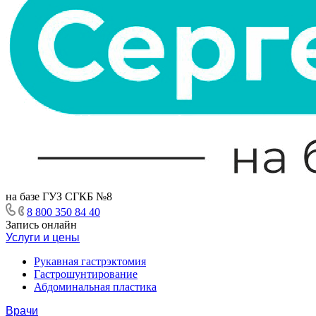
на базе ГУЗ СГКБ №8
8 800 350 84 40
Запись онлайн
Услуги и цены
Рукавная гастрэктомия
Гастрошунтирование
Абдоминальная пластика
Врачи